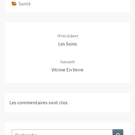
Santé
Navigation
d'article
Précédent
Les Soins
Suivant
Vitrine En Verre
Les commentaires sont clos.
Rechercher :
Recher