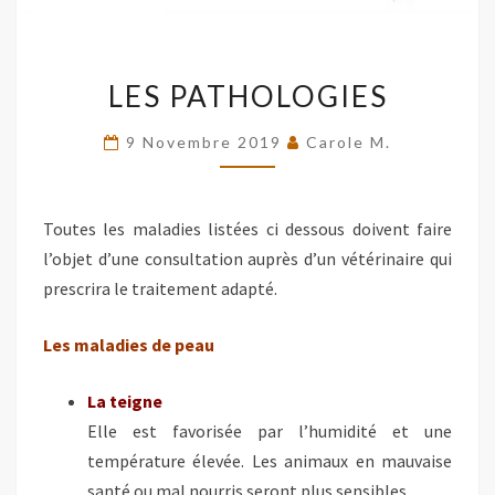
LES
LES PATHOLOGIES
PATHOLOGIES
9 Novembre 2019
Carole M.
Toutes les maladies listées ci dessous doivent faire
l’objet d’une consultation auprès d’un vétérinaire qui
prescrira le traitement adapté.
Les maladies de peau
La teigne
Elle est favorisée par l’humidité et une
température élevée. Les animaux en mauvaise
santé ou mal nourris seront plus sensibles.