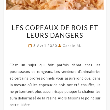
LES
LES COPEAUX DE BOIS ET
COPEAUX
LEURS DANGERS
DE
BOIS
3 Avril 2020
Carole M.
ET
LEURS
DANGERS
C’est un sujet qui fait parfois débat chez les
possesseurs de rongeurs. Les vendeurs d’animaleries
et certains professionnels vous assureront que, dans
la mesure où les copeaux de bois ont été chauffés, ils
ne présentent plus aucun risque puisque la chaleur les
aura débarrassé de la résine. Alors faisons le point sur
cette litière