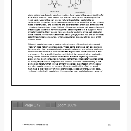
Page
1
/
2
Zoom
100%