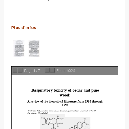
Plus d’infos
Page
1
/
7
Zoom
100%