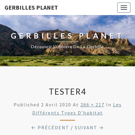
GERBILLES PLANET
Togg
navig
GERBILLES PLANET
Découvrir L'univers De La Gerbille
TESTER4
Published
2 Avril 2020
At
266 × 217
In
Les
Différents Types D’habitat
← PRÉCÉDENT
/
SUIVANT →